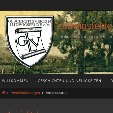
Zum
Inhalt
springen
Ludwigsfelde
Online-Auftritt unseres G
Zum
WILLKOMMEN
GESCHICHTEN UND NEUIGKEITEN
D
Inhalt
springen
Start
Veröffentlichungen
Ansichtskarten