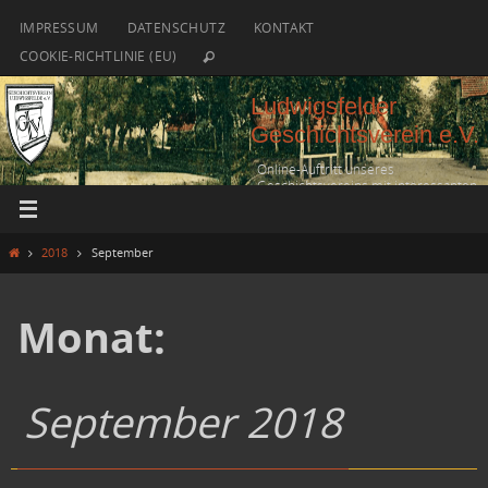
Zum
IMPRESSUM
DATENSCHUTZ
KONTAKT
Inhalt
COOKIE-RICHTLINIE (EU)
springen
Ludwigsfelder
Geschichtsverein e.V.
Online-Auftritt unseres
Geschichtsvereins mit interessanten
historischen Fakten
Start
2018
September
Monat:
September 2018