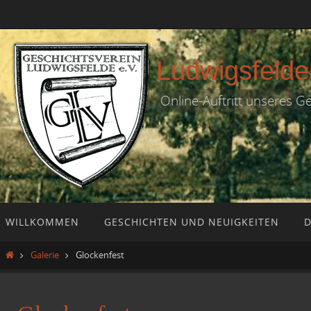
Zum
Inhalt
springen
Ludwigsfelde
Online-Auftritt unseres G
Zum
WILLKOMMEN
GESCHICHTEN UND NEUIGKEITEN
D
Inhalt
springen
Start
Galerie
Glockenfest