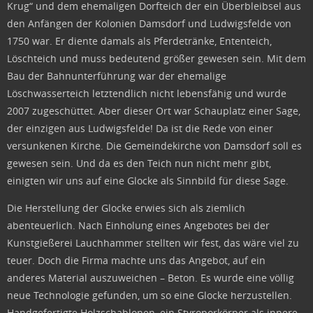
Krug“ und dem ehemaligen Dorfteich der ein Überbleibsel aus
den Anfängen der Kolonien Damsdorf und Ludwigsfelde von
1750 war. Er diente damals als Pferdetränke, Ententeich,
Löschteich und muss bedeutend größer gewesen sein. Mit dem
Bau der Bahnunterführung war der ehemalige
Löschwasserteich letztendlich nicht lebensfähig und wurde
2007 zugeschüttet. Aber dieser Ort war Schauplatz einer Sage,
der einzigen aus Ludwigsfelde! Da ist die Rede von einer
versunkenen Kirche. Die Gemeindekirche von Damsdorf soll es
gewesen sein. Und da es den Teich nun nicht mehr gibt,
einigten wir uns auf eine Glocke als Sinnbild für diese Sage.
Die Herstellung der Glocke erwies sich als ziemlich
abenteuerlich. Nach Einholung eines Angebotes bei der
Kunstgießerei Lauchhammer stellten wir fest, das wäre viel zu
teuer. Doch die Firma machte uns das Angebot, auf ein
anderes Material auszuweichen – Beton. Es wurde eine völlig
neue Technologie gefunden, um so eine Glocke herzustellen.
Handgefertigte Holzschablonen, ein Styroporkörper als innere