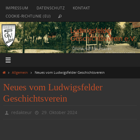
Zum
IMPRESSUM
DATENSCHUTZ
KONTAKT
Inhalt
COOKIE-RICHTLINIE (EU)
springen
Ludwigsfelder
Geschichtsverein e.V.
Online-Auftritt unseres
Geschichtsvereins mit interessanten
historischen Fakten
Start
Allgemein
Neues vom Ludwigsfelder Geschichtsverein
Neues vom Ludwigsfelder
Geschichtsverein
redakteur
29. Oktober 2024